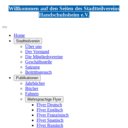
Willkommen auf den Seiten des Stadtteilvereins
Handschuhsheim e.V.
Home
Stadtteilverein
Über uns
Der Vorstand
Die Mitgliedsvereine
Geschäftsstelle
Satzung
Beitrittsgesuch
Publikationen
Jahrbücher
Bücher
Fahnen
Mehrsprachige Flyer
Flyer Deutsch
Flyer Englisch
Flyer Französisch
Flyer Spanisch
Flyer Russisch