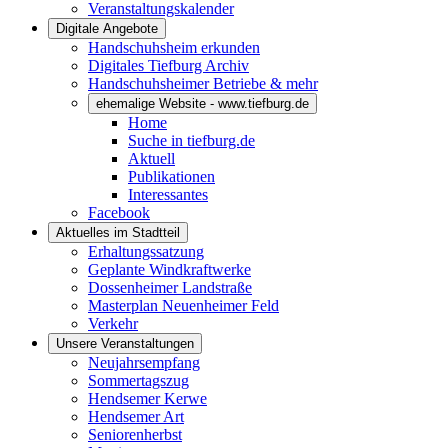
Veranstaltungskalender
Digitale Angebote
Handschuhsheim erkunden
Digitales Tiefburg Archiv
Handschuhsheimer Betriebe & mehr
ehemalige Website - www.tiefburg.de
Home
Suche in tiefburg.de
Aktuell
Publikationen
Interessantes
Facebook
Aktuelles im Stadtteil
Erhaltungssatzung
Geplante Windkraftwerke
Dossenheimer Landstraße
Masterplan Neuenheimer Feld
Verkehr
Unsere Veranstaltungen
Neujahrsempfang
Sommertagszug
Hendsemer Kerwe
Hendsemer Art
Seniorenherbst