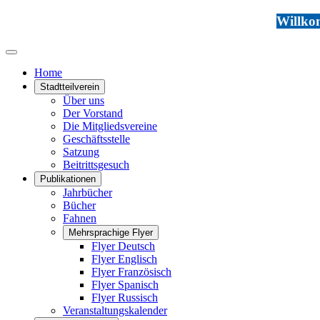
Willkom
Home
Stadtteilverein
Über uns
Der Vorstand
Die Mitgliedsvereine
Geschäftsstelle
Satzung
Beitrittsgesuch
Publikationen
Jahrbücher
Bücher
Fahnen
Mehrsprachige Flyer
Flyer Deutsch
Flyer Englisch
Flyer Französisch
Flyer Spanisch
Flyer Russisch
Veranstaltungskalender