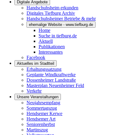
Digitale Angebote
Handschuhsheim erkunden
Digitales Tiefburg Archiv
Handschuhsheimer Betriebe & mehr
ehemalige Website - www.tiefburg.de
Home
Suche in tiefburg.de
Aktuell
Publikationen
Interessantes
Facebook
Aktuelles im Stadtteil
Erhaltungssatzung
Geplante Windkraftwerke
Dossenheimer Landstraße
Masterplan Neuenheimer Feld
Verkehr
Unsere Veranstaltungen
Neujahrsempfang
Sommertagszug
Hendsemer Kerwe
Hendsemer Art
Seniorenherbst
Martinszug