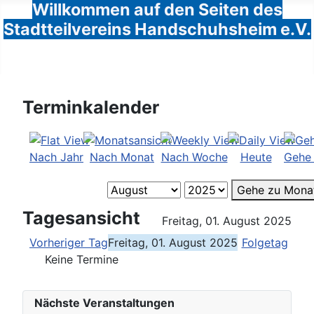
Willkommen auf den Seiten des
Stadtteilvereins Handschuhsheim e.V.
Terminkalender
Nach Jahr
Nach Monat
Nach Woche
Heute
Gehe
Gehe zu Mona
Tagesansicht
Freitag, 01. August 2025
Vorheriger Tag
Freitag, 01. August 2025
Folgetag
Keine Termine
Nächste Veranstaltungen