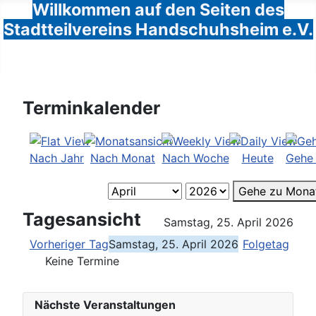
Willkommen auf den Seiten des
Stadtteilvereins Handschuhsheim e.V.
Terminkalender
Nach Jahr
Nach Monat
Nach Woche
Heute
Gehe
Gehe zu Mona
Tagesansicht
Samstag, 25. April 2026
Vorheriger Tag
Samstag, 25. April 2026
Folgetag
Keine Termine
Nächste Veranstaltungen