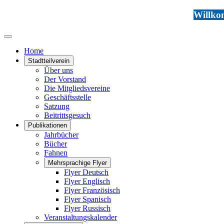
Willkom
Home
Stadtteilverein
Über uns
Der Vorstand
Die Mitgliedsvereine
Geschäftsstelle
Satzung
Beitrittsgesuch
Publikationen
Jahrbücher
Bücher
Fahnen
Mehrsprachige Flyer
Flyer Deutsch
Flyer Englisch
Flyer Französisch
Flyer Spanisch
Flyer Russisch
Veranstaltungskalender