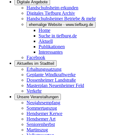
Digitale Angebote
Handschuhsheim erkunden
Digitales Tiefburg Archiv
Handschuhsheimer Betriebe & mehr
ehemalige Website - www.tiefburg.de
Home
Suche in tiefburg.de
Aktuell
Publikationen
Interessantes
Facebook
Aktuelles im Stadtteil
Erhaltungssatzung
Geplante Windkraftwerke
Dossenheimer Landstraße
Masterplan Neuenheimer Feld
Verkehr
Unsere Veranstaltungen
Neujahrsempfang
Sommertagszug
Hendsemer Kerwe
Hendsemer Art
Seniorenherbst
Martinszug