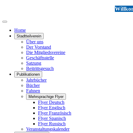
Willkom
Home
Stadtteilverein
Über uns
Der Vorstand
Die Mitgliedsvereine
Geschäftsstelle
Satzung
Beitrittsgesuch
Publikationen
Jahrbücher
Bücher
Fahnen
Mehrsprachige Flyer
Flyer Deutsch
Flyer Englisch
Flyer Französisch
Flyer Spanisch
Flyer Russisch
Veranstaltungskalender