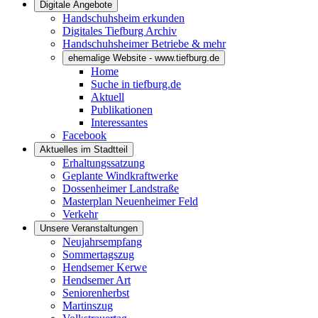
Digitale Angebote
Handschuhsheim erkunden
Digitales Tiefburg Archiv
Handschuhsheimer Betriebe & mehr
ehemalige Website - www.tiefburg.de
Home
Suche in tiefburg.de
Aktuell
Publikationen
Interessantes
Facebook
Aktuelles im Stadtteil
Erhaltungssatzung
Geplante Windkraftwerke
Dossenheimer Landstraße
Masterplan Neuenheimer Feld
Verkehr
Unsere Veranstaltungen
Neujahrsempfang
Sommertagszug
Hendsemer Kerwe
Hendsemer Art
Seniorenherbst
Martinszug