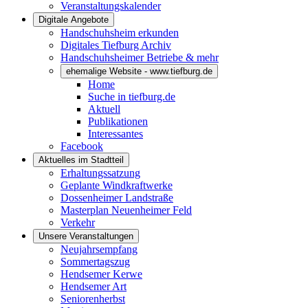
Veranstaltungskalender
Digitale Angebote
Handschuhsheim erkunden
Digitales Tiefburg Archiv
Handschuhsheimer Betriebe & mehr
ehemalige Website - www.tiefburg.de
Home
Suche in tiefburg.de
Aktuell
Publikationen
Interessantes
Facebook
Aktuelles im Stadtteil
Erhaltungssatzung
Geplante Windkraftwerke
Dossenheimer Landstraße
Masterplan Neuenheimer Feld
Verkehr
Unsere Veranstaltungen
Neujahrsempfang
Sommertagszug
Hendsemer Kerwe
Hendsemer Art
Seniorenherbst