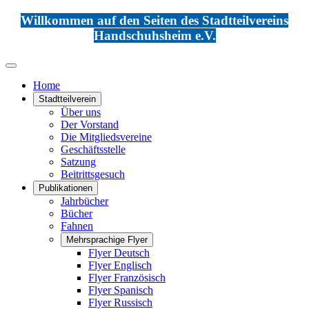
Willkommen auf den Seiten des Stadtteilvereins
Handschuhsheim e.V.
Home
Stadtteilverein
Über uns
Der Vorstand
Die Mitgliedsvereine
Geschäftsstelle
Satzung
Beitrittsgesuch
Publikationen
Jahrbücher
Bücher
Fahnen
Mehrsprachige Flyer
Flyer Deutsch
Flyer Englisch
Flyer Französisch
Flyer Spanisch
Flyer Russisch