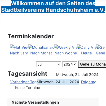
Willkommen auf den Seiten des
Stadtteilvereins Handschuhsheim e.V.
Terminkalender
Nach Jahr
Nach Monat
Nach Woche
Heute
Gehe
Gehe zu Mona
Tagesansicht
Mittwoch, 24. Juli 2024
Vorheriger Tag
Mittwoch, 24. Juli 2024
Folgetag
Keine Termine
Nächste Veranstaltungen