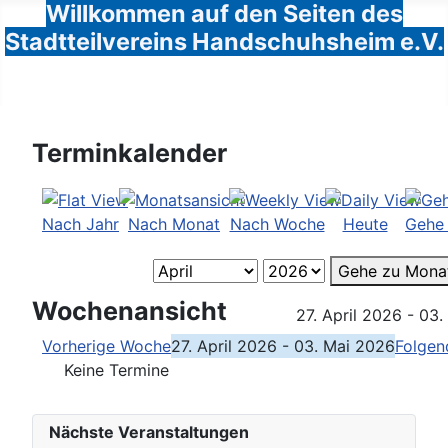
Willkommen auf den Seiten des
Stadtteilvereins Handschuhsheim e.V.
Terminkalender
Nach Jahr
Nach Monat
Nach Woche
Heute
Gehe
Gehe zu Mona
Wochenansicht
27. April 2026 - 03
Vorherige Woche
27. April 2026 - 03. Mai 2026
Folge
Keine Termine
Nächste Veranstaltungen