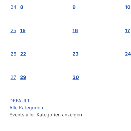
24
8
9
10
25
15
16
17
26
22
23
24
27
29
30
DEFAULT
Alle Kategorien ...
Events aller Kategorien anzeigen