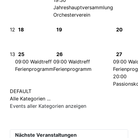
19:30
Jahreshauptversammlung
Orchesterverein
12
18
19
20
13
25
26
27
09:00 Waldtreff
09:00 Waldtreff
09:00 Wald
Ferienprogramm
Ferienprogramm
Ferienpro
20:00
Passionsk
DEFAULT
Alle Kategorien ...
Events aller Kategorien anzeigen
Nächste Veranstaltungen