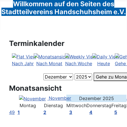
Willkommen auf den Seiten des
Stadtteilvereins Handschuhsheim e.V.
Terminkalender
Nach Jahr
Nach Monat
Nach Woche
Heute
Gehe
Gehe zu Mona
Monatsansicht
November
Dezember 2025
Montag
Dienstag
Mittwoch
Donnerstag
Freitag
49
1
2
3
4
5