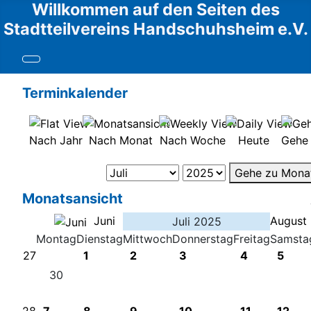
Willkommen auf den Seiten des
Stadtteilvereins Handschuhsheim e.V.
Terminkalender
Nach Jahr
Nach Monat
Nach Woche
Heute
Gehe
Gehe zu Mona
Monatsansicht
Juni
August
Juli 2025
Montag
Dienstag
Mittwoch
Donnerstag
Freitag
Samsta
27
1
2
3
4
5
30